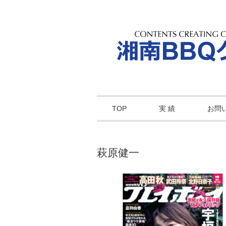
TOP
実 績
お問
萩原健一