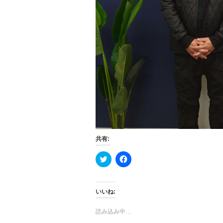
共有:
ク
F
リ
a
ッ
c
ク
e
し
b
て
o
いいね:
T
o
w
k
i
で
読み込み中…
t
共
t
有