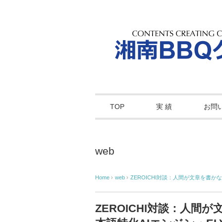
TOP
実 績
お問
web
Home
›
web
›
ZEROICHI対談：人間が文章を書か
ZEROICHI対談：人間