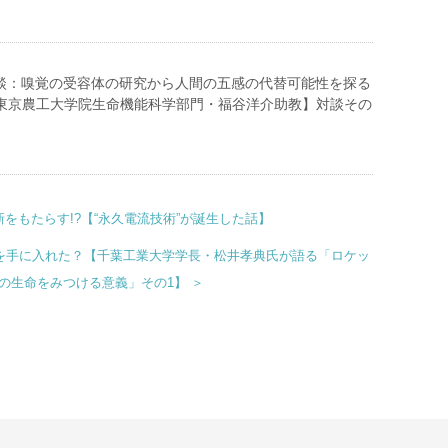
HI対談：嗅覚の受容体の研究から人間の五感の代替可能性を探る
東京農工大学院生命機能科学部門・福谷洋介助教】対談その
革新をもたらす!?【“永久電流技術”が誕生した話】
文化”を手に入れた？【千葉工業大学学長・松井孝典氏が語る「ロケッ
の生命をみつける意義」その1】 ＞