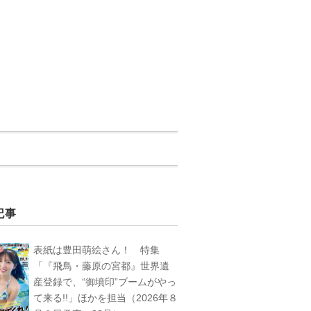
記事
表紙は豊田萌絵さん！ 特集
「『飛鳥・藤原の宮都』世界遺
産登録で、“御墳印”ブームがやっ
て来る!!」ほかを担当（2026年８