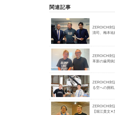
関連記事
ZEROIC
清司、梅本祐
ZEROIC
革新の歯周病
ZEROICH
る空への挑戦
ZEROIC
【堀江貴文✕