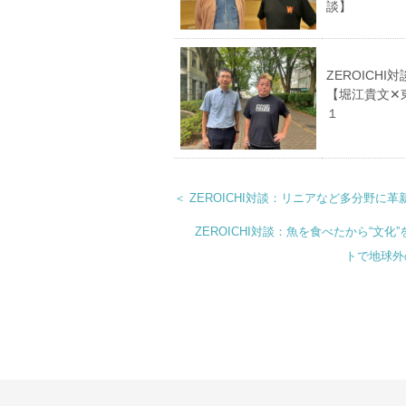
談】
ZEROIC
【堀江貴文✕
１
＜ ZEROICHI対談：リニアなど多分野に
ZEROICHI対談：魚を食べたから“
トで地球外