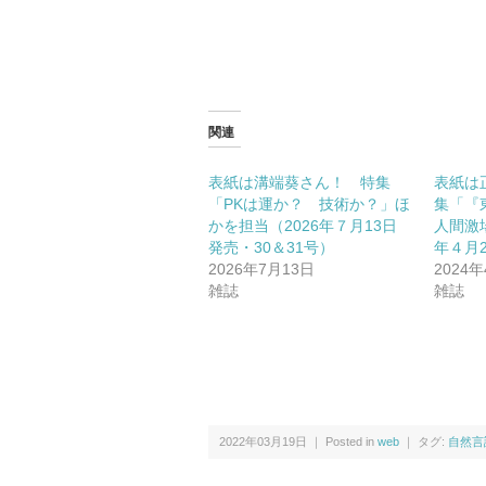
e
す
r
る
で
に
共
は
有
ク
(新
リ
し
ッ
い
ク
ウ
し
関連
ィ
て
ン
く
ド
だ
ウ
さ
表紙は溝端葵さん！ 特集
表紙は
で
い
「PKは運か？ 技術か？」ほ
集「『
開
(新
き
し
かを担当（2026年７月13日
人間激
ま
い
発売・30＆31号）
年４月
す)
ウ
ィ
2026年7月13日
2024
ン
雑誌
雑誌
ド
ウ
で
開
き
ま
す)
2022年03月19日 ｜ Posted in
web
｜ タグ:
自然言