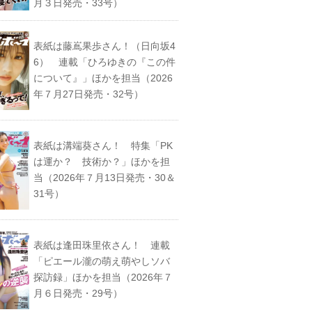
月３日発売・33号）
表紙は藤嶌果歩さん！（日向坂4
6） 連載「ひろゆきの『この件
について』」ほかを担当（2026
年７月27日発売・32号）
表紙は溝端葵さん！ 特集「PK
は運か？ 技術か？」ほかを担
当（2026年７月13日発売・30＆
31号）
表紙は逢田珠里依さん！ 連載
「ピエール瀧の萌え萌やしソバ
探訪録」ほかを担当（2026年７
月６日発売・29号）