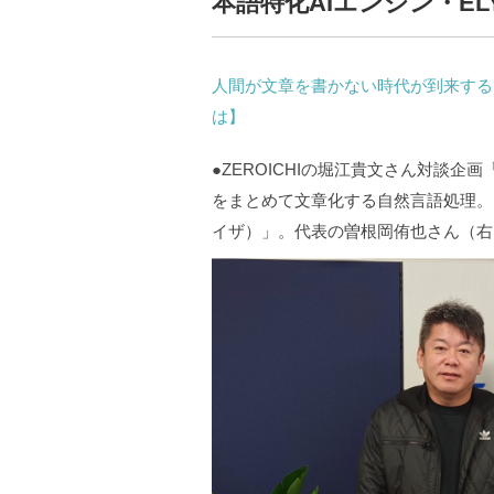
本語特化AIエンジン・E
人間が文章を書かない時代が到来する!
は】
●ZEROICHIの堀江貴文さん対談企
をまとめて文章化する自然言語処理。
イザ）」。代表の曽根岡侑也さん（右