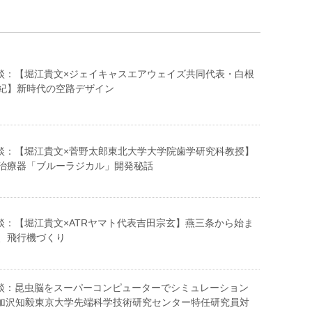
HI対談：【堀江貴文×ジェイキャスエアウェイズ共同代表・白根
紀】新時代の空路デザイン
HI対談：【堀江貴文×菅野太郎東北大学大学院歯学研究科教授】
治療器「ブルーラジカル」開発秘話
I対談：【堀江貴文×ATRヤマト代表吉田宗玄】燕三条から始ま
、飛行機づくり
HI対談：昆虫脳をスーパーコンピューターでシミュレーション
加沢知毅東京大学先端科学技術研究センター特任研究員対