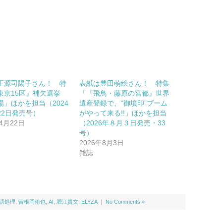
正源司陽子さん！ 特
表紙は豊田萌絵さん！ 特集
東京15区』補欠選挙
「『飛鳥・藤原の宮都』世界
場」ほかを担当（2024
遺産登録で、“御墳印”ブーム
22日発売号）
がやって来る!!」ほかを担当
年4月22日
（2026年８月３日発売・33
号）
2026年8月3日
雑誌
語処理
,
曽根岡侑也
,
AI
,
堀江貴文
,
ELYZA
｜
No Comments »